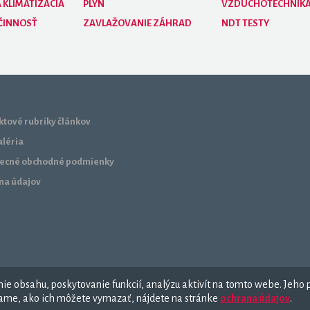
 KLIMATIZÁCIA
PLYN
VZDUCHOTECHNIK
ČINNOSŤ
ZAVLAŽOVANIE ZÁHRAD
NDT TESTY
tové rubriky článkov
aléria
ecné obchodné podmienky
na údajov
e obsahu, poskytovanie funkcií, analýzu aktivít na tomto webe. Jeho p
ívame, ako ich môžete vymazať, nájdete na stránke
ochrana údajov
.