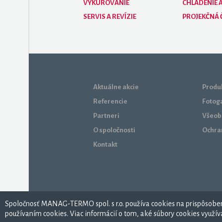
VYKUROVANIE
CHLADENIE A
SERVIS A REVÍZIE
PROJEKČNÁ 
Aktuálne akcie
Produk
Referencie
Fotog
Partneri
Všeob
O spoločnosti
Ochra
Kontakt
Spoločnosť MANAG-TERMO spol. s r.o. používa cookies na prispôsobeni
MANAG - TERMO, spol. s r. o. © 2026
používaním cookies. Viac informácií o tom, aké súbory cookies využ