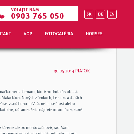
SK
DE
EN
TAKT
VOP
FOTOGALÉRIA
HORSES
30.05.2014 PIATOK
čka medzi firmami, ktoré podnikajú v oblasti
ve, Malackách, Nových Zámkoch, Pezinku a ďalších
livú servisnú firmu na Vašu nehnuteľnosť alebo
kotolne, dúfame, že tu nájdete informácie, ktoré
 kúrenie alebo montovať nové, radi Vám
 cenovú ponuku s najkvalitnejšími kotlami a