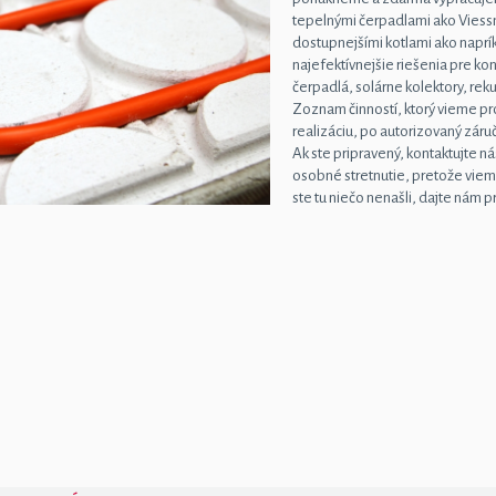
tepelnými čerpadlami ako Vies
dostupnejšími kotlami ako napr
najefektívnejšie riešenia pre k
čerpadlá, solárne kolektory, rek
Zoznam činností, ktorý vieme p
realizáciu, po autorizovaný záru
Ak ste pripravený, kontaktujte 
osobné stretnutie, pretože vieme
ste tu niečo nenašli, dajte nám p