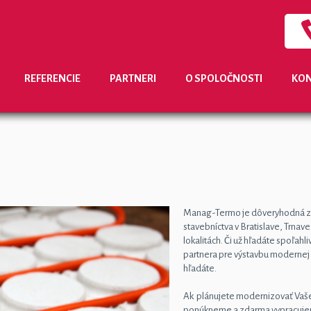
REFERENCIE
PARTNERI
O SPOLOČNOSTI
KON
Manag-Termo je dôveryhodná zna
stavebníctva v Bratislave, Trna
lokalitách. Či už hľadáte spoľah
partnera pre výstavbu modernej 
hľadáte.
Ak plánujete modernizovať Vaše
ponúkneme a zdarma vypracujeme