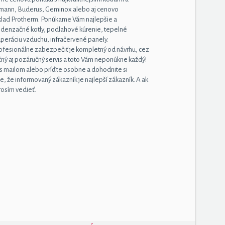
smann, Buderus, Geminox alebo aj cenovo
íklad Protherm. Ponúkame Vám najlepšie a
ondenzačné kotly, podlahové kúrenie, tepelné
uperáciu vzduchu, infračervené panely.
rofesionálne zabezpečiť je kompletný od návrhu, cez
čný aj pozáručný servis a toto Vám neponúkne každý!
nás mailom alebo príďte osobne a dohodnite si
, že informovaný zákazník je najlepší zákazník. A ak
rosím vedieť.