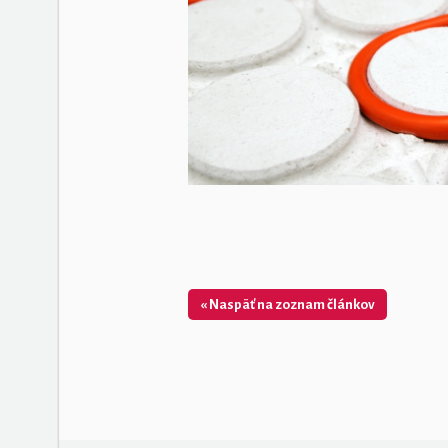
« Naspäť na zoznam článkov