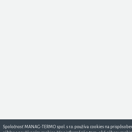
Spoločnosť MANAG-TERMO spol. s r.o. používa cookies na prispôsoben