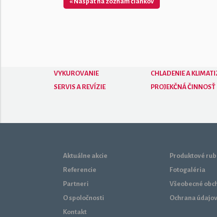
« Naspäť na zoznam článkov
VYKUROVANIE
CHLADENIE A KLIMATI
SERVIS A REVÍZIE
PROJEKČNÁ ČINNOSŤ
Aktuálne akcie
Produktové rub
Referencie
Fotogaléria
Partneri
Všeobecné obc
O spoločnosti
Ochrana údajo
Kontakt