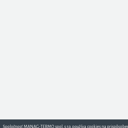
Spoločnosť MANAG-TERMO spol. s r.o. používa cookies na prispôsoben