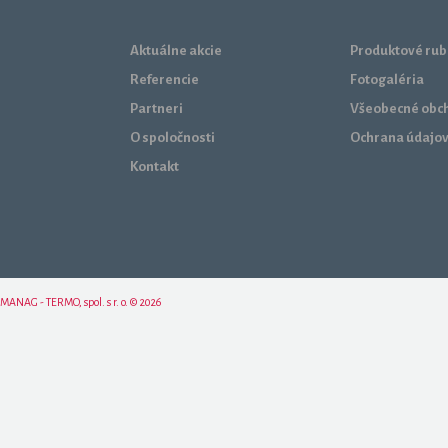
Aktuálne akcie
Produktové rub
Referencie
Fotogaléria
Partneri
Všeobecné obc
O spoločnosti
Ochrana údajo
Kontakt
MANAG - TERMO, spol. s r. o. © 2026