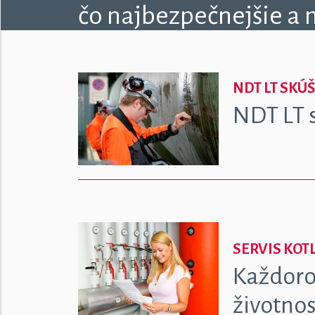
čo najbezpečnejšie a n
NDT LT SKÚ
NDT LT 
SERVIS KOT
Každoro
životnos