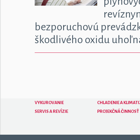
plynový
revízny
bezporuchovú prevádzku
škodlivého oxidu uhoľn
VYKUROVANIE
CHLADENIE A KLIMATI
SERVIS A REVÍZIE
PROJEKČNÁ ČINNOSŤ