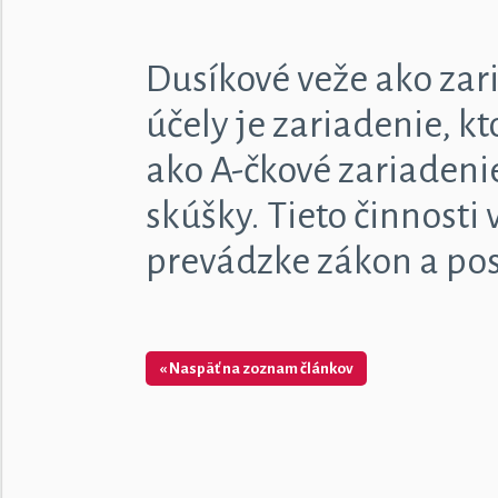
Dusíkové veže ako zari
účely je zariadenie, k
ako A-čkové zariadeni
skúšky. Tieto činnost
prevádzke zákon a po
« Naspäť na zoznam článkov