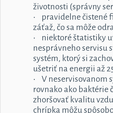
životnosti (správny se
• pravidelne čistené f
záťaž, čo sa môže odra
• niektoré štatistiky
nesprávneho servisu st
systém, ktorý si zacho
ušetriť na energii až 
• V neservisovanom sy
rovnako ako baktérie č
zhoršovať kvalitu vzd
chrípka môžu spôsobov