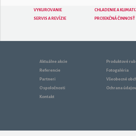
VYKUROVANIE
CHLADENIE A KLIMATI
SERVIS A REVÍZIE
PROJEKČNÁ ČINNOSŤ
Aktuálne akcie
Produktové rub
Referencie
Fotogaléria
Partneri
Všeobecné obc
O spoločnosti
Ochrana údajo
Kontakt