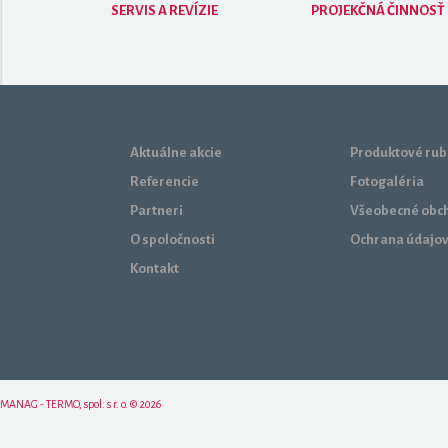
SERVIS A REVÍZIE
PROJEKČNÁ ČINNOSŤ
Aktuálne akcie
Produktové rub
Referencie
Fotogaléria
Partneri
Všeobecné obc
O spoločnosti
Ochrana údajo
Kontakt
MANAG - TERMO, spol. s r. o. © 2026