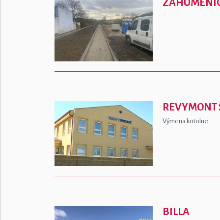
ZÁHUMENICE
REVYMONT 
Výmena kotolne
BILLA