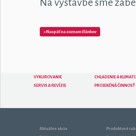
Na výstavbe sme zabez
« Naspäť na zoznam článkov
VYKUROVANIE
CHLADENIE A KLIMATI
SERVIS A REVÍZIE
PROJEKČNÁ ČINNOSŤ
Aktuálne akcie
Produktové rub