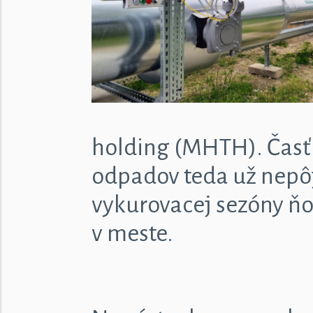
holding (MHTH). Časť
odpadov teda už nepôj
vykurovacej sezóny ň
v meste.