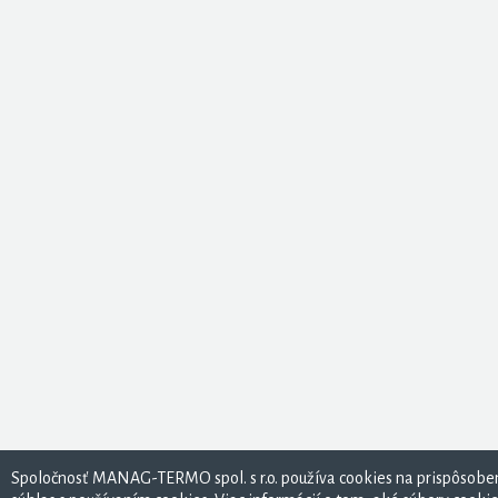
Spoločnosť MANAG-TERMO spol. s r.o. používa cookies na prispôsoben