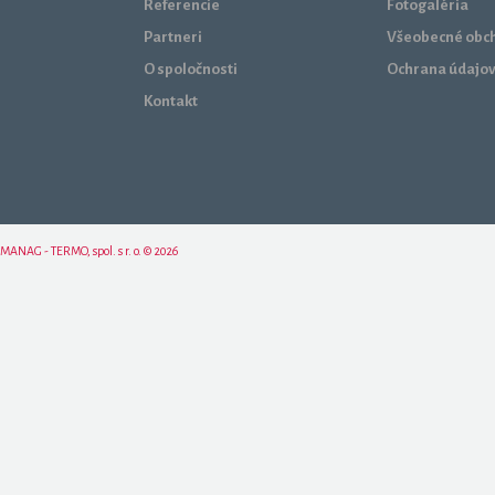
Referencie
Fotogaléria
Partneri
Všeobecné obc
O spoločnosti
Ochrana údajo
Kontakt
MANAG - TERMO, spol. s r. o. © 2026