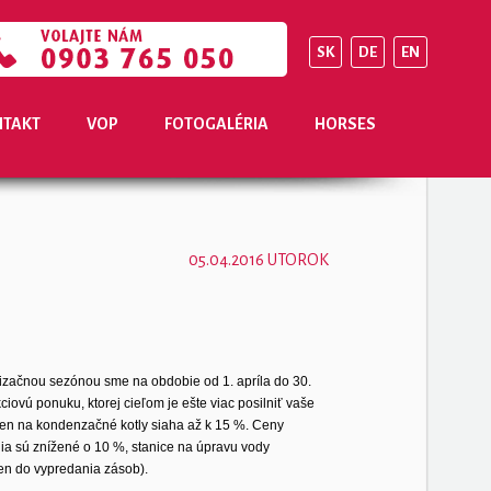
SK
DE
EN
TAKT
VOP
FOTOGALÉRIA
HORSES
05.04.2016 UTOROK
izačnou sezónou sme na obdobie od 1. apríla do 30.
ciovú ponuku, ktorej cieľom je ešte viac posilniť vaše
ien na kondenzačné kotly siaha až k 15 %. Ceny
a sú znížené o 10 %, stanice na úpravu vody
n do vypredania zásob).