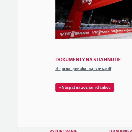
DOKUMENTY NA STIAHNUTIE
cl_jarna_ponuka_04_2016.pdf
« Naspäť na zoznam článkov
VYKUROVANIE
CHLADENIE A