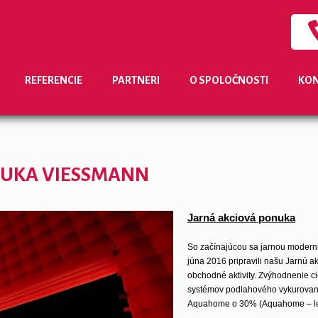
REFERENCIE
PARTNERI
O SPOLOČNOSTI
KON
NUKA VIESSMANN
Jarná akciová ponuka
So začínajúcou sa jarnou modern
júna 2016 pripravili našu Jarnú ak
obchodné aktivity. Zvýhodnenie c
systémov podlahového vykurovani
Aquahome o 30% (Aquahome – le