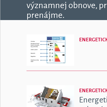
významnej obnove, pri
prenájme.
ENERGETICK
ENERGETICK
Energeti