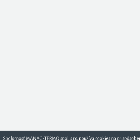
Spoločnosť MANAG-TERMO spol. s r.o. používa cookies na prispôsoben