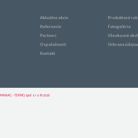
Aktuálne akcie
Produktové rub
Referencie
Fotogaléria
Partneri
Všeobecné obc
O spoločnosti
Ochrana údajo
Kontakt
MANAG - TERMO, spol. s r. o. © 2026