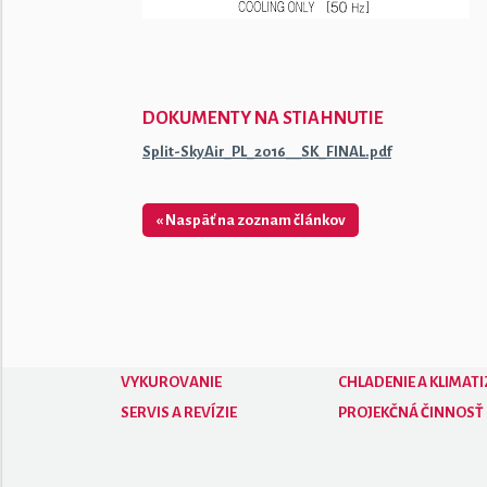
DOKUMENTY NA STIAHNUTIE
Split-SkyAir_PL_2016__SK_FINAL.pdf
« Naspäť na zoznam článkov
VYKUROVANIE
CHLADENIE A KLIMATI
SERVIS A REVÍZIE
PROJEKČNÁ ČINNOSŤ