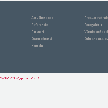
Aktuálne akcie
Produktové rub
Referencie
Fotogaléria
Partneri
Všeobecné obc
O spoločnosti
Ochrana údajo
Kontakt
MANAG - TERMO, spol. s r. o. © 2026