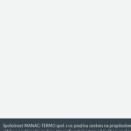
Spoločnosť MANAG-TERMO spol. s r.o. používa cookies na prispôsoben