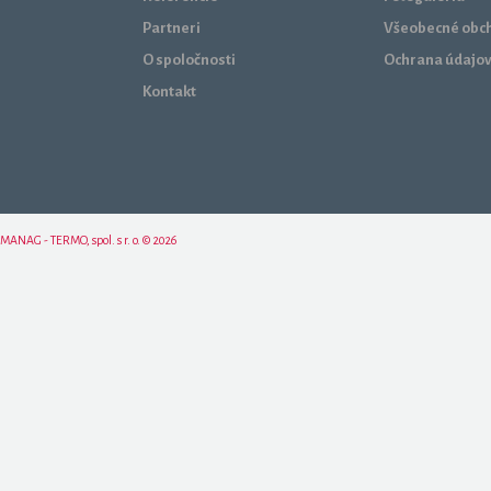
Partneri
Všeobecné obc
O spoločnosti
Ochrana údajo
Kontakt
MANAG - TERMO, spol. s r. o. © 2026