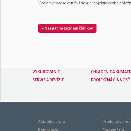
V celom procese certifikácie a jej objektívnosti je dôle
« Naspäť na zoznam článkov
VYKUROVANIE
CHLADENIE A KLIMATI
SERVIS A REVÍZIE
PROJEKČNÁ ČINNOSŤ
Aktuálne akcie
Produktové rub
Referencie
Fotogaléria