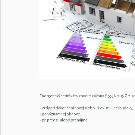
Energetický certifikát v zmysle zákona č. 555/2005 Z.z. a
- vždy pri dokončení novej alebo už existujúcej budovy,
- po významnej obnove,
- pri predaji alebo prenájme