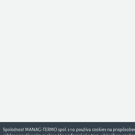
Spoločnosť MANAG-TERMO spol. s r.o. používa cookies na prispôsoben