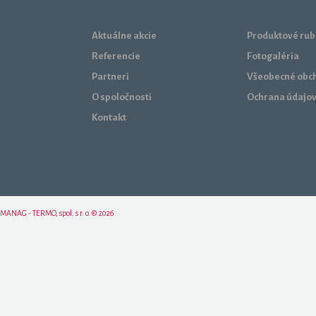
Aktuálne akcie
Produktové rub
Referencie
Fotogaléria
Partneri
Všeobecné obc
O spoločnosti
Ochrana údajo
Kontakt
MANAG - TERMO, spol. s r. o. © 2026