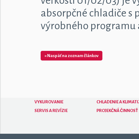
veľkostí 01/02/03) je
absorpčné chladiče s
výrobného programu 
« Naspäť na zoznam článkov
VYKUROVANIE
CHLADENIE A KLIMATI
SERVIS A REVÍZIE
PROJEKČNÁ ČINNOSŤ