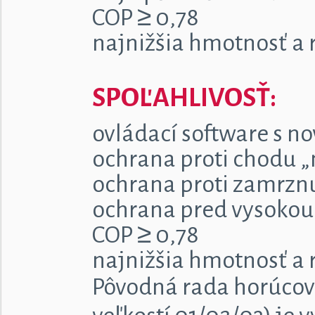
COP ≥ 0,78
najnižšia hmotnosť a 
SPOĽAHLIVOSŤ:
ovládací software s 
ochrana proti chodu 
ochrana proti zamrznu
ochrana pred vysokou 
COP ≥ 0,78
najnižšia hmotnosť a 
Pôvodná rada horúcov