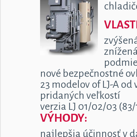
chladič
VLAST
zvýšená
znížená
podmie
nové bezpečnostné ov
23 modelov of LJ-A od 
pridaných veľkostí
verzia LJ 01/02/03 (8
VÝHODY:
najlepšia účinnosť v d