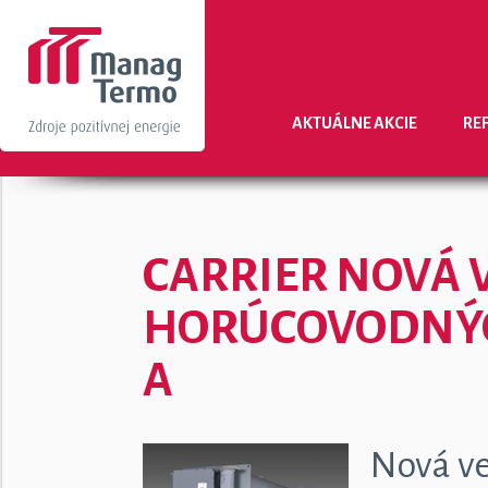
AKTUÁLNE AKCIE
RE
CARRIER NOVÁ 
HORÚCOVODNÝCH
A
Nová v