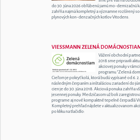
sme pre vás na obdobie
do 30. júna 2026 obľúbenú jarnú mo-dernizačnú 
zahŕňa najmä kompletný a významne rozšírený so
plynových kon-denzačných kotlov Vitodens.
VIESSMANN ZELENÁ DOMÁCNOSTIA
Vážení obchodní partner
2018 sme pripravili aktu
akciovej ponuky v rámc
programu "Zelená dom
Cieľom je pokryť kolá, ktorá budú vypísané od 6. 2. 
následným čerpaním a inštaláciou zariadení do jún
cien je do 30. júna 2018. Akciová ponuka zahŕňa v
jesennej ponuky. Medzičasom už boli zaregistro
programe aj nové kompaktné tepelné čerpadlá Vit
Kompletný prehľad nájdete v aktualizovanom ak
po kliku na tlačidlo: