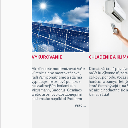
VYKUROVANIE
CHLADENIE A KLIM
Ak plánujete modernizovať Vaše
Klimatizácia má pozitívn
kúrenie alebo montovať nové,
na Vašu výkonnosť, zdra
radi Vám ponúkneme a zdarma
celkovú pohodu. Počas 
vypracujeme cenovú ponuku s
horúcich a parných letný
najkvalitnejšími kotlami ako
ktoré často bývajú aj na
Viessmann, Buderus, Geminox
nič nie je hodnotnejšie 
alebo aj cenovo dostupnejšími
klimatizácia!
kotlami ako napríklad Protherm.
viac ...