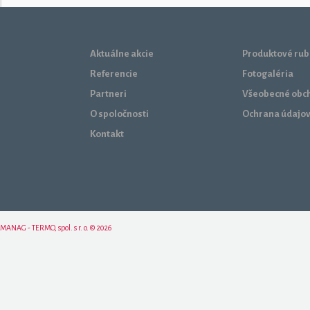
Aktuálne akcie
Produktové rub
Referencie
Fotogaléria
Partneri
Všeobecné obc
O spoločnosti
Ochrana údajo
Kontakt
MANAG - TERMO, spol. s r. o. © 2026