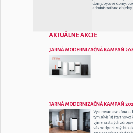
domy, bytové domy, ob
administratívne objekty.
AKTUÁLNE AKCIE
JARNÁ MODERNIZAČNÁ KAMPAŇ 20
JARNÁ MODERNIZAČNÁ KAMPAŇ 202
Vykurovacia sezóna sa bl
tým súvisí aj štart nove
výmenu starých zdrojov
vás podporili v týchto akt