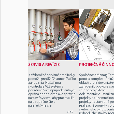
SERVIS A REVÍZIE
PROJEKČNÁ ČINN
Každoročné servisné prehliadky
Spoločnosť Manag-Ter
pomôžu predĺžiť životnosť Vášho
ponúka komplexné služ
zariadenia. Naša firma
oblasti projektovania te
skontroluje Váš systém a
zariadení budov pre vše
poradíme Vám v prípade nutných
stupne projektovej
opráv a odporučíme ako správne
dokumentácie. Ponúka
nastaviť systém, aby pracoval čo
projekty na územné kon
najbezpečnejšie a
projekty na stavebné po
najefektívnejšie.
realizačné projekty a pr
skutočného vyhotovenia
viac ...
jednoduché stavby, rod